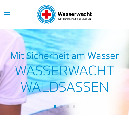
Skip to main content
Mit Sicherheit am Wasser
WASSERWACHT
WALDSASSEN
Wasserwacht Waldsassen
Wasserwacht Waldsassen
Wasserwacht Waldsassen
Wasserwacht Waldsass