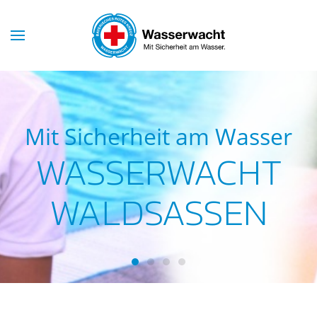
Skip to main content
Mit Sicherheit am Wasser
WASSERWACHT
WALDSASSEN
Wasserwacht Waldsassen
Wasserwacht Waldsassen
Wasserwacht Waldsassen
Wasserwacht Waldsass