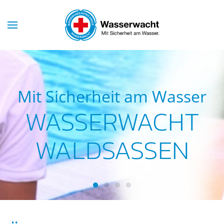
Skip to main content
Mit Sicherheit am Wasser
WASSERWACHT
WALDSASSEN
Wasserwacht Waldsassen
Wasserwacht Waldsassen
Wasserwacht Waldsassen
Wasserwacht Waldsass