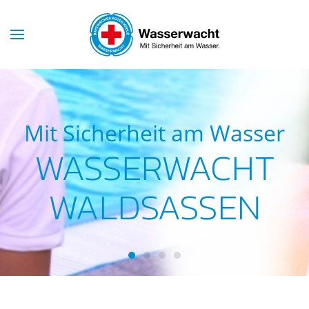
Skip to main content
Mit Sicherheit am Wasser
WASSERWACHT
WALDSASSEN
Wasserwacht Waldsassen
Wasserwacht Waldsassen
Wasserwacht Waldsassen
Wasserwacht Waldsass