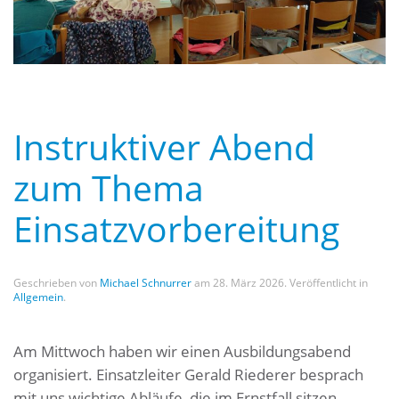
Instruktiver Abend
zum Thema
Einsatzvorbereitung
Geschrieben von
Michael Schnurrer
am
28. März 2026
. Veröffentlicht in
Allgemein
.
Am Mittwoch haben wir einen Ausbildungsabend
organisiert. Einsatzleiter Gerald Riederer besprach
mit uns wichtige Abläufe, die im Ernstfall sitzen