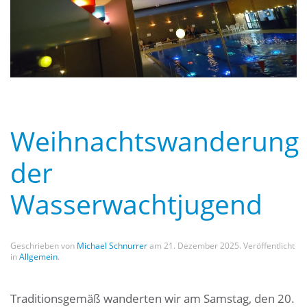
Weihnachtswanderung
der
Wasserwachtjugend
Geschrieben von
Michael Schnurrer
am
21. Dezember 2025
. Veröffentlicht
in
Allgemein
.
Traditionsgemäß wanderten wir am Samstag, den 20.