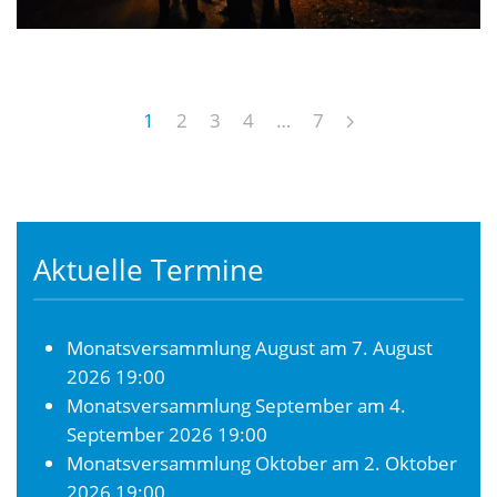
1
2
3
4
…
7
Aktuelle Termine
Monatsversammlung August
am 7. August
2026 19:00
Monatsversammlung September
am 4.
September 2026 19:00
Monatsversammlung Oktober
am 2. Oktober
2026 19:00