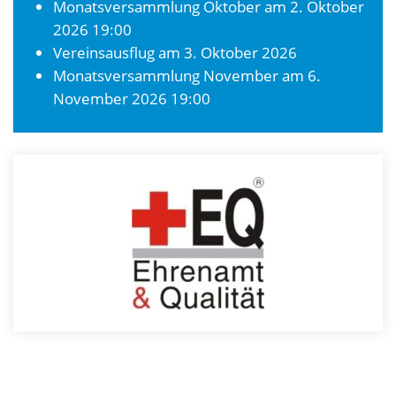
Monatsversammlung Oktober
am 2. Oktober
2026 19:00
Vereinsausflug
am 3. Oktober 2026
Monatsversammlung November
am 6.
November 2026 19:00