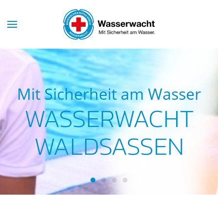
Skip to main content
Mit Sicherheit am Wasser
WASSERWACHT
WALDSASSEN
Wasserwacht Waldsassen
Wasserwacht Waldsassen
Wasserwacht Waldsassen
Wasserwacht Waldsass