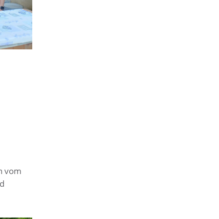
en vom
nd