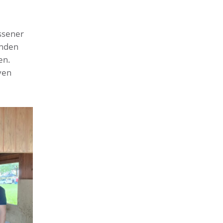
ssener
anden
en.
ven