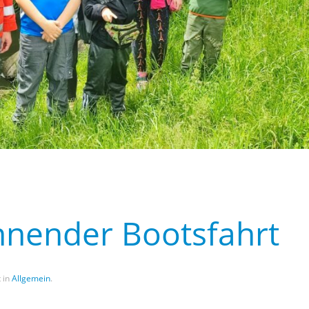
nnender Bootsfahrt
t in
Allgemein
.