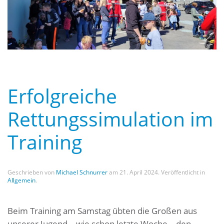
Erfolgreiche
Rettungssimulation im
Training
Geschrieben von
Michael Schnurrer
am
21. April 2024
. Veröffentlicht in
Allgemein
.
Beim Training am Samstag übten die Großen aus
unserer Jugend – wie schon letzte Woche – den