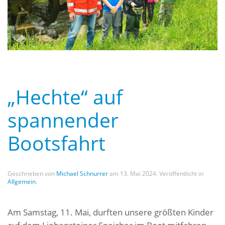
„Hechte“ auf
spannender
Bootsfahrt
Geschrieben von
Michael Schnurrer
am
13. Mai 2024
. Veröffentlicht in
Allgemein
.
Am Samstag, 11. Mai, durften unsere größten Kinder