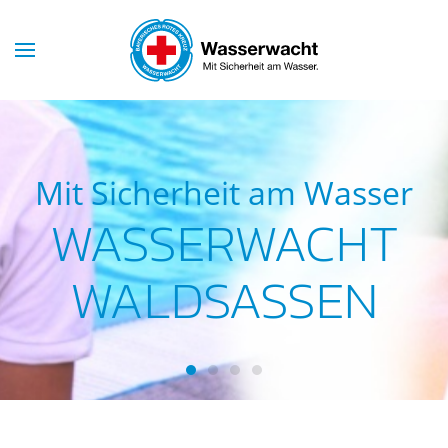
Skip to main content
heit am Wasser
Mit Sicherheit am Was
ERWACHT
WASSERWACH
DSASSEN
WALDSASSE
Wasserwacht Waldsassen
Wasserwacht Waldsassen
Wasserwacht Waldsassen
Wasserwacht Waldsass