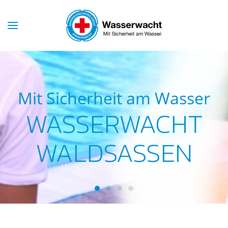
Skip to main content
er
Mit Sicherheit am Wasser
T
WASSERWACHT
WALDSASSEN
Wasserwacht Waldsassen
Wasserwacht Waldsassen
Wasserwacht Waldsassen
Wasserwacht Waldsass