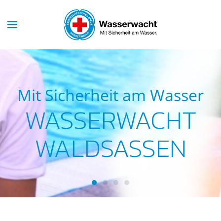
Skip to main content
Mit Sicherheit am Wasser
WASSERWACHT
WALDSASSEN
Wasserwacht Waldsassen
Wasserwacht Waldsassen
Wasserwacht Waldsassen
Wasserwacht Waldsass