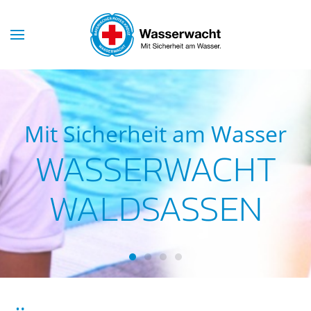
Skip to main content
Mit Sicherheit am Wasser
WASSERWACHT
WALDSASSEN
Wasserwacht Waldsassen
Wasserwacht Waldsassen
Wasserwacht Waldsassen
Wasserwacht Waldsass