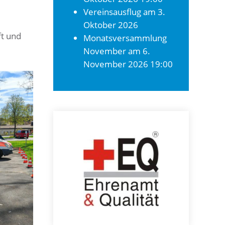
Vereinsausflug
am 3.
Oktober 2026
ft und
Monatsversammlung
November
am 6.
November 2026 19:00