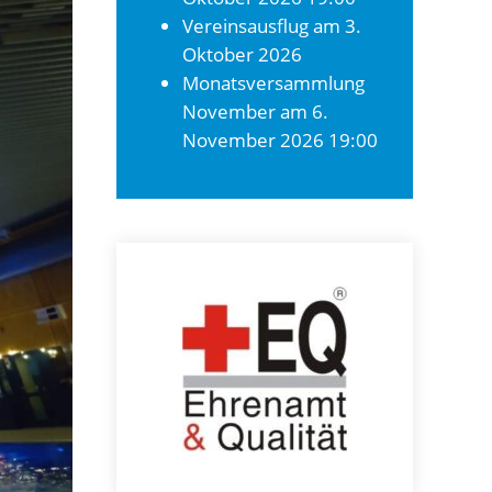
Vereinsausflug
am 3.
Oktober 2026
Monatsversammlung
November
am 6.
November 2026 19:00