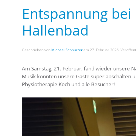
Entspannung bei 
Hallenbad
Geschrieben von
Michael Schnurrer
am
27. Februar 2026
. Veröffent
Am Samstag, 21. Februar, fand wieder unsere Nac
Musik konnten unsere Gäste super abschalten un
Physiotherapie Koch und alle Besucher!