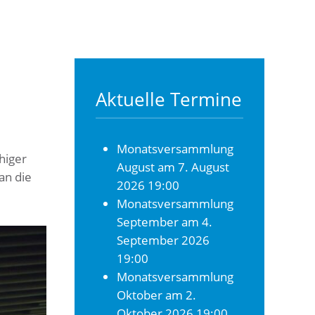
Aktuelle Termine
Monatsversammlung
higer
August
am 7. August
an die
2026 19:00
Monatsversammlung
September
am 4.
September 2026
19:00
Monatsversammlung
Oktober
am 2.
Oktober 2026 19:00