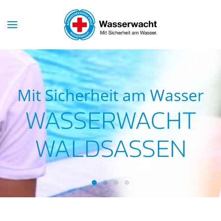
Skip to main content
Mit Sicherheit am Wasser
WASSERWACHT
WALDSASSEN
Wasserwacht Waldsassen
Wasserwacht Waldsassen
Wasserwacht Waldsassen
Wasserwacht Waldsass